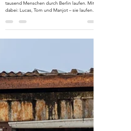
Manjot für Masi beim
Berlin Marathon
Am 27. September werden wieder mehrere
tausend Menschen durch Berlin laufen. Mit
dabei: Lucas, Tom und Manjot – sie laufen
den Berlin Marathon und zwar als Teil der
Africa Runners! Lucas Siller kennt Walmer
Township in Südafrika aus eigener Erfahrung:
Er war weltwärts-Freiwilliger bei masifunde
Südafrika und engagiert sich heute als
Vorstandsmitglied von masifunde
Deutschland. Gemeinsam mit seinen
Freunden Tom und Manjot läuft er deshalb
die 42,2 Kilometer nicht nur für sich