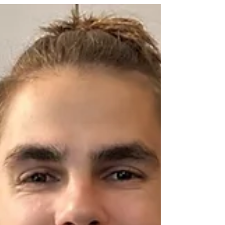
Niedersachsen.GLOBAL und Masifunde
beschäftigen wir uns mit der Zukunft der
Freiwilligenarbeit und der internationalen
Zusammenarbeit zwischen dem Land
Niedersachsen und seiner südafrikanischen
Partner-Provinz, dem Eastern Cape. Unser
Projekt trägt den Titel „Connecting Civil
Society: Freiwilligenarbeit und Kultu